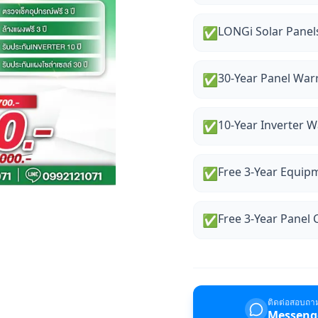
LONGi Solar Panel
✅
30-Year Panel War
✅
10-Year Inverter 
✅
Free 3-Year Equip
✅
Free 3-Year Panel 
✅
ติดต่อสอบถา
Messeng